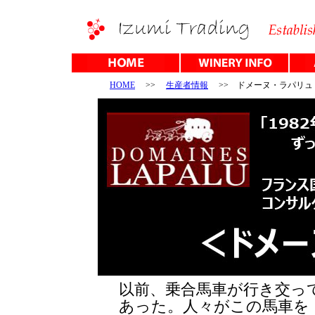
HOME
>>
生産者情報
>> ドメーヌ・ラパリュ
以前、乗合馬車が行き交っ
あった。人々がこの馬車を