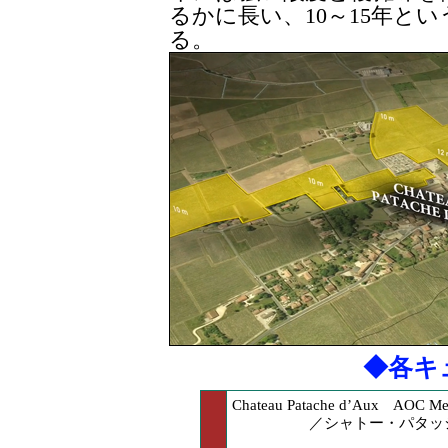
るかに長い、10～15年と
る。
◆各キ
Chateau Patache d’Aux AOC Med
／シャトー・パタッ