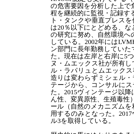
の危害要因を分析した上で
程を継続的に監視・記録す
ト・タンクや垂直プレスを
は20％以下にとどめる、
の研究に努め、自然環境へ
している。2002年にはL
ン部門に長年勤務していた
た。現在は左岸と右岸に5
ヌ・ムエックス社が所有し
ル・ラパリュとムエックス
造りは変わらずミシェル・ラ
テージから、コンサルにス
た。2015ヴィンテージ以降は
ん性、変異原性、生殖毒性
ール（自然のメカニズムを
用するのみとなった。201
ル3を取得している。