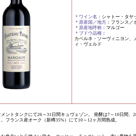
＊ワイン名
：シャトー・タヤ
＊原産国／地方
：フランス／
＊原産地呼称
：マルゴー
＊ブドウ品種
：
カベルネ・ソーヴィニヨン、
ィ・ヴェルド
メントタンクにて26～31日間キュヴェゾン。 発酵は7～10日間、2
。フランス産オーク（新樽35%）にて10～12ヶ月間熟成。