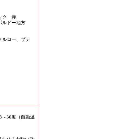
ック 赤
ボルドー地方
メルロー、プテ
8～30度（自動温