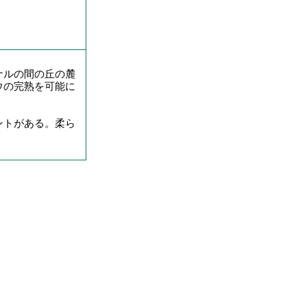
ナルの間の丘の麓
ウの完熟を可能に
ントがある。柔ら