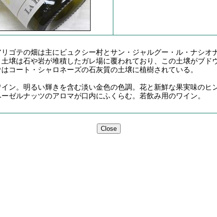
リゴテの畑は主にビュクシー村とサン・ジャルグー・ル・ナシオ
。土壌は石や岩が堆積したガレ場に覆われており、この土壌がブド
ウはコート・シャロネーズの石灰質の土壌に植樹されている。
イン。明るい輝きを含む淡い金色の色調。花と新鮮な果実味のヒ
ヘーゼルナッツのアロマが口内にふくらむ。若飲み用のワイン。
Close