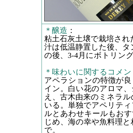
＊醸造
：
粘土石灰土壌で栽培され
汁は低温静置した後、タ
の後、3-4月にボトリン
＊味わいに関するコメン
アペラションの特徴が良
イン。白い花のアロマ、
え、古木由来のミネラル
いる。単独でアペリティ
ルとあわせキールもおす
じめ、海の幸や魚料理と相
で。