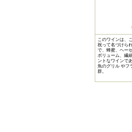
このワインは、こ
祝って名づけら
で、蜂蜜、ヘー
ボリューム、繊
ントなワインで
魚のグリル や
群。