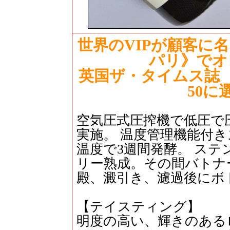
世界のVIPが顧客に
パリ》でオ
英国ザ・タイムス誌
50に
空気圧式圧搾機で低圧で
実施。 温度管理機能付き
温度で3週間発酵。 ステ
リー熟成。その間バトナ
殿、澱引き、濾過後にボ
【テイスティング】
明度の高い、輝きのある