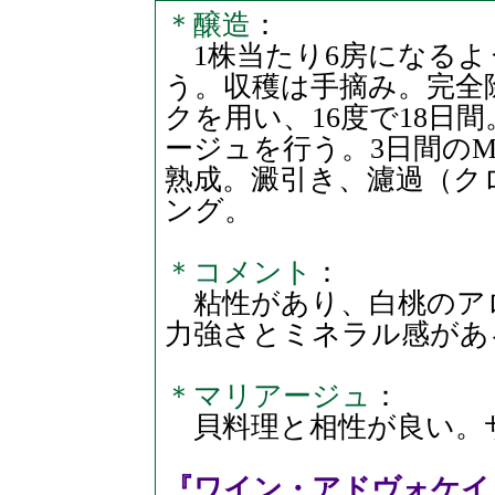
＊醸造
：
1株当たり6房になるよ
う。収穫は手摘み。完全
クを用い、16度で18日
ージュを行う。3日間のM
熟成。澱引き、濾過（ク
ング。
＊コメント
：
粘性があり、白桃のア
力強さとミネラル感があ
＊マリアージュ
：
貝料理と相性が良い。サ
『ワイン・アドヴォケイト