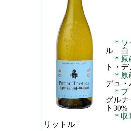
＊ワ
ル 白
＊原
ト・デ
＊原
デュ・
＊ブ
グルナ
ト30%
＊収
リットル