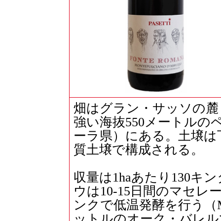
畑はグラン・サッソの麓
強い海抜550メートル
ーラ県）にある。土壌は
質土壌で構成される。
収量は1haあたり130キ
ウは10-15日間のマセ
ンクで低温発酵を行う（M
ットルのオーク・バレル