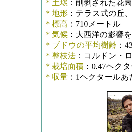
＊土壌
：削剥された花
＊地形
：テラス式の丘
＊標高
：710メートル
＊気候
：大西洋の影響を
＊ブドウの平均樹齢
：4
＊整枝法
：コルドン・
＊栽培面積
：0.47ヘク
＊収量
：1ヘクタールあ