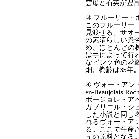
雲母と石英が豊富
③ フルーリー・ポンシエ
このフルーリー
見渡せる。サオ
の素晴らしい景
め、ほとんどの
は手によって行
なピンク色の花崗
畑。樹齢は35年
④ ヴォー・アン
en-Beaujolais Ro
ボージョレ・ア
ガブリエル・シ
した小説と同じ
れるヴォー・ア
る。ここで生産
ュの原料となる。