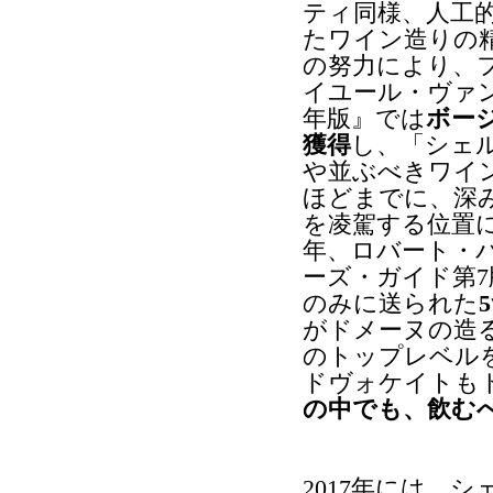
ティ同様、人工
たワイン造りの
の努力により、
イユール・ヴァン
年版』では
ボー
獲得
し、「シェ
や並ぶべきワイ
ほどまでに、深
を凌駕する位置に
年、ロバート・
ーズ・ガイド第7
のみに送られた
がドメーヌの造る
のトップレベル
ドヴォケイトも
の中でも、飲む
2017年には、