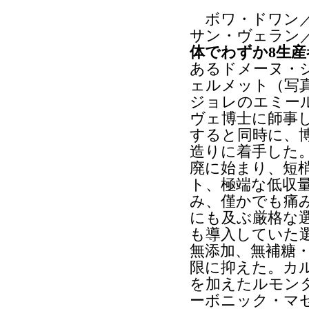
ボワ・ドワン／Bo
サン・ヴェラン／Sa
体でわずか8生
あるドメーヌ・
ェルメット（写
ジョレのエミー
ヴェ博士に師事し
すると同時に、
造りに着手した
廃に始まり、短
ト、極端な低収
み、僅かでも痛
にも及ぶ厳格な
も導入していた
無添加、無補糖・
限に抑えた。カ
を加えたルモン
ーボニック・マ