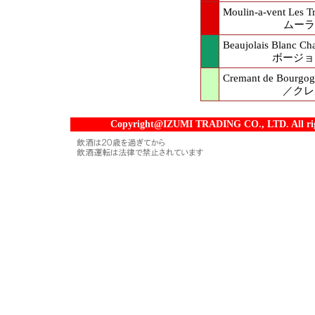
Moulin-a-vent Les 
ムーラ
Beaujolais Blanc Ch
ボージョ
Cremant de Bourgog
／クレ
Copyright@IZUMI TRADING CO., LTD. All righ