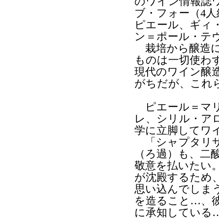
のワイン情報誌
ブ・フォー（4
ピエール、ギィ
ン＝ポール・テ
栽培から醸造に
ものは一切使わ
現代のワイン醸
がちだが、これ
ピエール＝マリ
レ、シリル・ア
学に立脚してワ
「シャプタリザ
（ろ過）も、二
敬意を払いたい
が沈殿するため
思い込んでしま
を造ること…、
に承知している