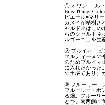
① オワン － ル・
Bois d'Oingt Col
ピエール=マリ
ガメイが植樹さ
ャルドネはこの
らのシャルドネ
ルゴーニュを生
② ブルイィ ピエルー 
マルティーヌの
のためブルイィ
に入れたかった。
の土壌であり、
③ フルーリー レ・ギャ
フルーリー・ポ
る畑。フルーリ
とつ。南西側に面