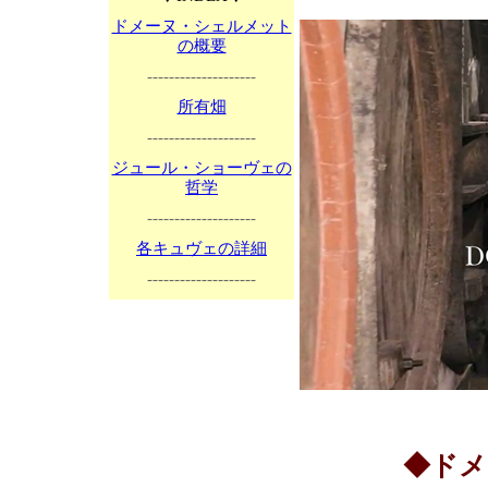
ドメーヌ・シェルメット
の概要
--------------------
所有畑
--------------------
ジュール・ショーヴェの
哲学
--------------------
各キュヴェの詳細
--------------------
◆ドメ