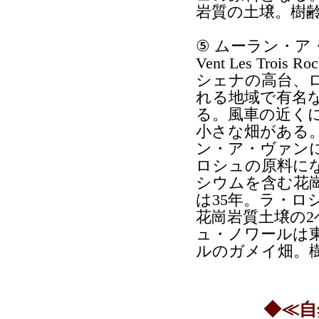
岩質の土壌。樹齢
⑤ ムーラン・ア・
Vent Les Trois Ro
シェナの高台、
れる地域で有名
る。風車の近く
小さな畑がある
ン・ア・ヴァン
ロシュの原料に
シウムを含む花
は35年。ラ・
花崗岩質土壌の2
ュ・ノワールは東
ルのガメイ畑。樹
◆≪自