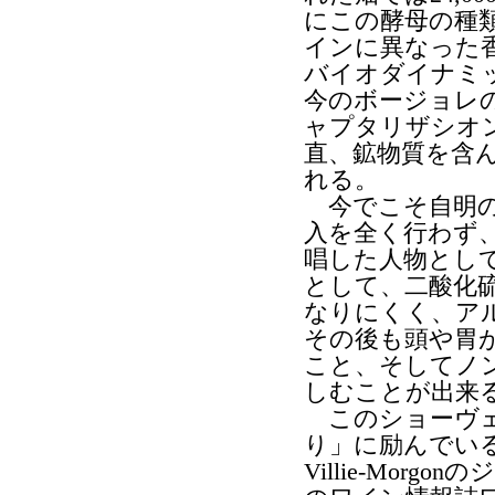
にこの酵母の種
インに異なった
バイオダイナミ
今のボージョレ
ャプタリザシオ
直、鉱物質を含
れる。
今でこそ自明の
入を全く行わず
唱した人物とし
として、二酸化
なりにくく、ア
その後も頭や胃
こと、そしてノ
しむことが出来
このショーヴェ
り」に励んでい
Villie-Mo