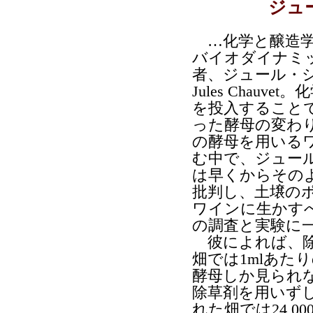
ジュ
…化学と醸造学
バイオダイナミ
者、ジュール・
Jules Chauv
を投入すること
った酵母の変わ
の酵母を用いる
む中で、ジュー
は早くからその
批判し、土壌の
ワインに生かす
の調査と実験に
彼によれば、除
畑では1mlあたりの
酵母しか見られ
除草剤を用いず
れた畑では24,0