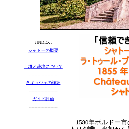
↓INDEX↓
シャトーの概要
--------------------
土壌と栽培について
--------------------
各キュヴェの詳細
--------------------
ガイド評価
--------------------
1580年ボルドー市の