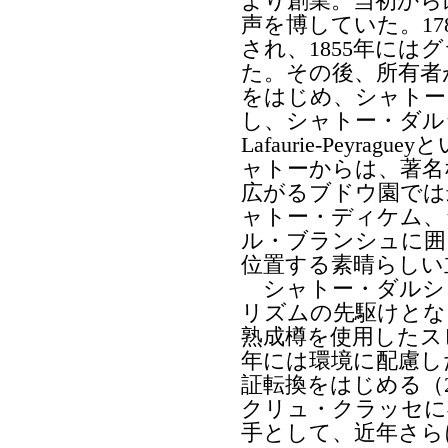
より創業。当初から
声を博していた。1
され、1855年に
た。その後、所有者
をはじめ、シャトー
し、シャトー・ダルシュ＝
Lafaurie-Pey
ャトーからは、著名
広がるブドウ園では
ャトー・ディケム、
ル・ブランシュに囲
位置する素晴らしい
シャトー・ダルシュ
リズムの先駆けとな
熟成樽を使用したス
年には環境に配慮した
証転換をはじめる（
クリュ・クラッセに
手として、近年さら