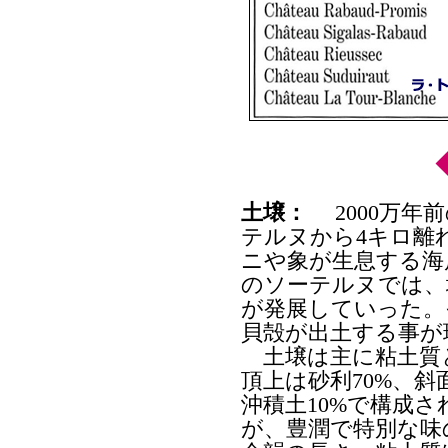
土壌：
2000万年
テルヌから4キロ離
ニや象が生息する海
のソーテルヌでは、
が発展していった。
貝殻が出土する事が
土壌は主に粘土質と
頂上は砂利70%、斜
沖積土10%で構成
が、豊潤で特別な味