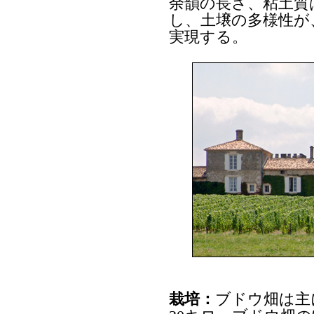
余韻の長さ、粘土質
し、土壌の多様性が
実現する。
栽培：
ブドウ畑は主