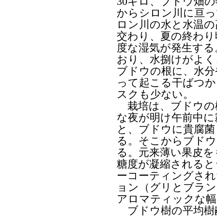
30キロ、ブドウ畑
からシロン川に亘っ
ロン川の水と水温の
交わり、夏の終わり
度な湿気が発生する
おり、水捌けがよく
ブドウの根に、水分
って起こる干ばつか
スクも少ない。
栽培は、ブドウの
な夜が明け午前中に
と、ブドウに貴腐菌
る。そこからブドウ
る。元来薄い果皮を
糖度が凝縮されると
ーコーティングされ
ョン（グリとブラン
アロマティックな幅
ブドウ樹の平均樹齢