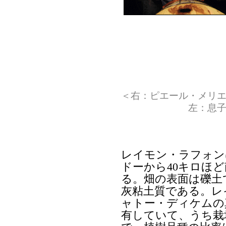
＜右：ピエール・メリ
左：息子のシャ
レイモン・ラフォン
ドーから40キロほ
る。畑の表面は礫土
灰粘土質である。レ
ャトー・ディケムの
有していて、うち栽