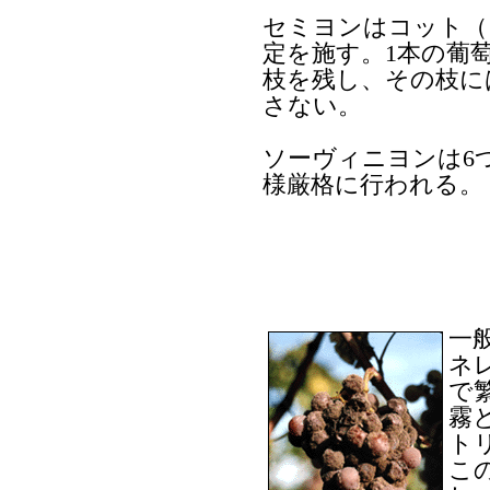
セミヨンはコット（
定を施す。1本の葡
枝を残し、その枝に
さない。
ソーヴィニヨンは6
様厳格に行われる。
一
ネ
で
霧
ト
こ