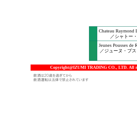
Chateau Raymond L
／シャトー
Jeunes Pousses de
／ジューヌ・プス
Copyright@IZUMI TRADING CO., LTD. All rig