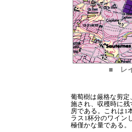
■ レ
葡萄樹は厳格な剪定
施され、収穫時に残
房である。これは1
ラス1杯分のワイン
極僅かな量である。