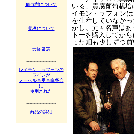
葡萄樹について
いる、貴腐葡萄栽培
イモン・ラフォンは
--------------------
を生産していなかっ
かし、元々名声はあ
収穫について
トーを購入してから
--------------------
った畑も少しずつ買
最終厳選
--------------------
レイモン・ラフォンの
ワインが
ノーベル賞受賞晩餐会
に
使用された
--------------------
商品の詳細