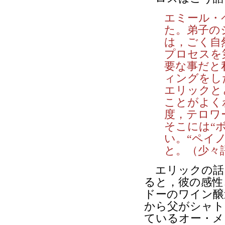
エミール・
た。弟子の
は，ごく自
プロセスを
要な事だと
ィングをし
エリックと
ことがよく
度，テロワ
そこには“
い。“ペイ
と。（少々
エリックの話
ると，彼の感性
ドーのワイン醸
から父がシャト
ているオー・メ