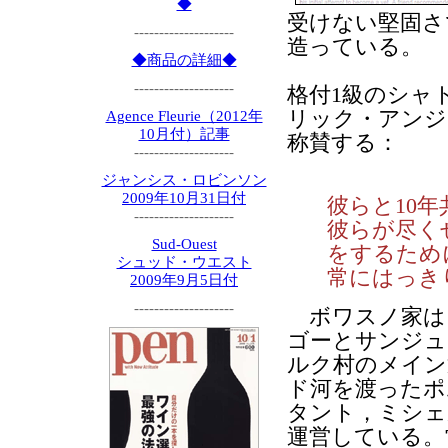
◆
受けない堅固さ
--------------------
造っている。
◆商品の詳細◆
--------------------
格付1級のシャ
リック・アンジ
Agence Fleurie（2012年
10月付）記事
称賛する：
--------------------
ジャンシス・ロビンソン
2009年10月31日付
彼らと10
--------------------
彼らが尽く
Sud-Ouest
をするため
シュッド・ウエスト
常にはっき
2009年9月5日付
--------------------
ボワスノ家は
ゴーとサンジュ
ルク村のメイン
ド河を渡ったポ
タント，ミシェ
運営している。