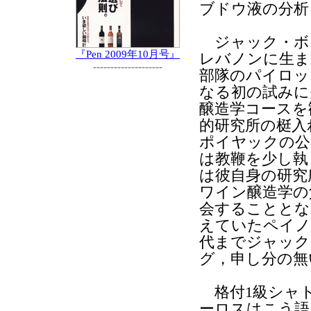
ブドウ液の分析
ジャック・ボ
『Pen 2009年10月号』
レバノンに生ま
--------------------
部隊のパイロッ
なる初の試みに
醸造学コースを
的研究所の梃入
ポイヤックの公
は教鞭を少し執
は彼自身の研究
ワイン醸造学の
会することとな
えていたペイノ
代までジャック
グ，申し分の無
格付1級シャ
ーロスはこう語