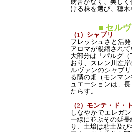
病害がなく、美しく
ける株を選び、穂木
■ セル
（1）シャブリ
フレッシュさと活発
アロマが凝縮されて
大部分は「パルグ（
おり、スレン川左岸
ルヴァンのシャブリ
る隣の畑（モンマン
ュエーションは、長
たらす。
（2）モンテ・ド・
しなやかでエレガン
一線に並ぶその延長
り、土壌は粘土及び