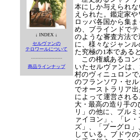
本にしか与えられな
えられた。鑑定家や
ロッパ各国から集ま
め、ブラインドでテ
↓ INDEX ↓
のような審査方法で
に、様々なジャンル
セルヴァンの
テロワールについて
た究極の1本である
--------------------
この権威あるコン
いたセルヴァンは、1
商品ラインナップ
村のヴィニュロンで
のフランソワ・セル
でオーストラリア出
によって運営される
大・最高の造り手の
リ」の他に、プルミ
ァイヨン」、「レ・
ズ」、「ブーグロ」
している。ブドウの