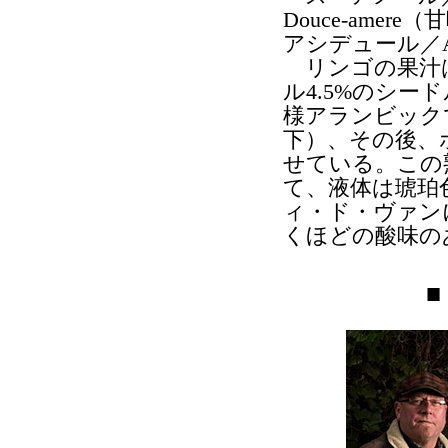
Douce-ame
アシデュール／A
リンゴの果汁は
ル4.5%のシ
様アランビック
下）、その後、
せている。この
て、液体は琥珀
ィ・ド・ヴァン
くほどの酸味の
■