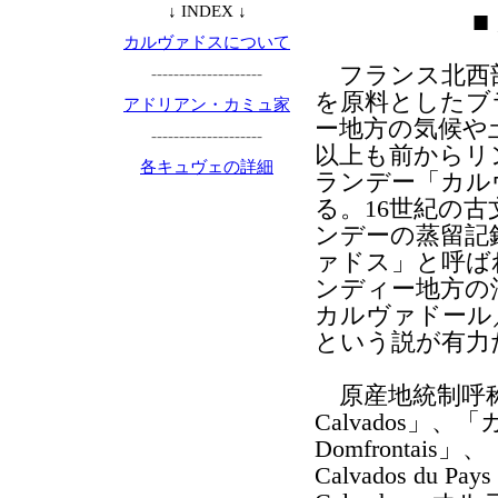
↓ INDEX ↓
■
カルヴァドスについて
フランス北西
--------------------
を原料としたブ
アドリアン・カミュ家
ー地方の気候や
--------------------
以上も前からリ
各キュヴェの詳細
ランデー「カル
る。16世紀の
ンデーの蒸留記
ァドス」と呼ば
ンディー地方の
カルヴァドール／E
という説が有力
原産地統制呼
Calvados」
Domfronta
Calvados du