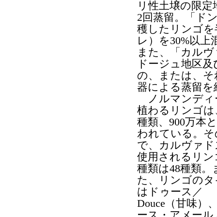
リ性土壌の限定
2回蒸留。「ド
穫したリンゴを
レ）を30%以
また、「カルヴ
ドージュ地区及
の、または、そ
器による蒸留を
ノルマンディ
植わるリンゴは、
種類、900万本
われている。そ
で、カルヴァド
使用されるリン
種類は48種類。
た、リンゴのタ
はドゥース／
Douce（甘味）
ース・アメール