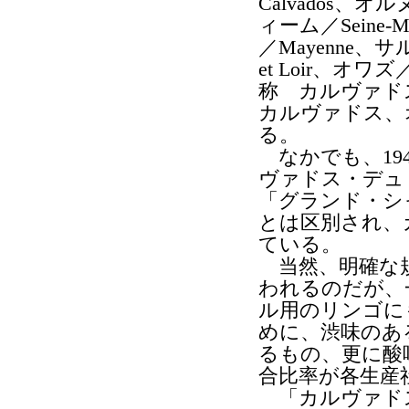
Calvados、
ィーム／Seine-
／Mayenne、
et Loir、オワ
称 カルヴァド
カルヴァドス、
る。
なかでも、19
ヴァドス・デュ
「グランド・シ
とは区別され、
ている。
当然、明確な規
われるのだが、
ル用のリンゴに
めに、渋味のあ
るもの、更に酸
合比率が各生産
「カルヴァド