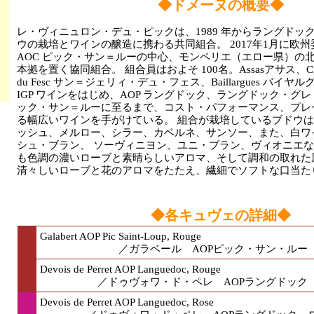
◆ドメーヌの概要◆
レ・ヴィニュロン・デュ・ピックは、1989 年からラングドッ
ウの栽培とワインの醸造に携わる共同組合。 2017年1月に欧
AOC ピック・サン＝ルーの中心、モンペリエ（エロー県）の北に
本拠を置く協同組合。 組合員はおよそ 100名。Assasアサス、Claret
du Fesc サン＝ジェリィ・デュ・フェス、Baillargues バイヤル
IGP ワインをはじめ、AOP ラングドック、ラングドック・グ
ック・サン＝ルーに至るまで、コスト・パフォーマンス、プレ
る幅広いワインを手がけている。 組合が栽培しているブドウ
ッシュ、メルロー、シラー、カベルネ、サンソー、また、白ワ
シュ・ブラン、 ソーヴィニヨン、ユニ・ブラン、ヴィオニエ
も色調の濃いローブと素晴らしいアロマ、そして調和の取れた
清々しいローブと花のアロマをたたえ、繊細でソフトな口当た
◆各キュヴェの詳細◆
Galabert AOP Pic Saint-Loup, Rou
／ガラベール AOPピック・サン・ルー 赤
Devois de Perret AOP Languedoc, Rouge
／ドゥヴォワ・ド・ペレ AOPラングドック 赤
Devois de Perret AOP Languedoc, Rose