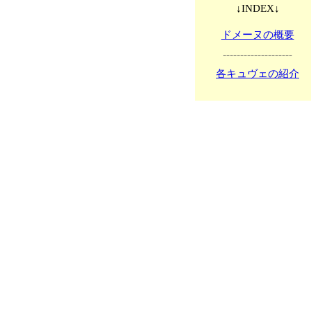
↓INDEX↓
ドメーヌの概要
--------------------
各キュヴェの紹介