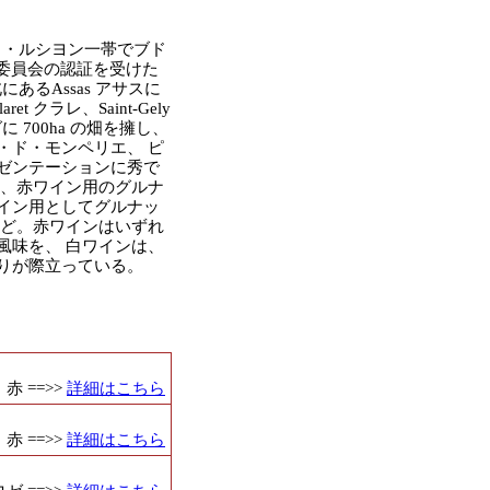
ク・ルシヨン一帯でブド
州委員会の認証を受けた
あるAssas アサスに
 クラレ、Saint-Gely
グに 700ha の畑を擁し、
レ・ド・モンペリエ、 ピ
ゼンテーションに秀で
は、赤ワイン用のグルナ
イン用としてグルナッ
など。赤ワインはいずれ
風味を、 白ワインは、
りが際立っている。
ge
 ==>>
詳細はこちら
 ==>>
詳細はこちら