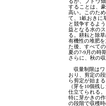
るが、ブドウ畑
することは、豪
高い。このため
て、1畝おきに
と競争するよう
益となる水の
る。耕耘と除草
有機性の堆肥を
た後、すべての
夏の7-9月の
さらに、秋の収
収量制限はワ
おり、剪定の段
ら剪定が始まる
（芽を10個残
仕立てられる。
特に芽かきの作
の段階で収穫時