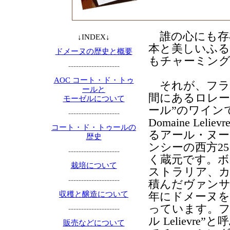
誰の心にも存
↓INDEX↓
本と美しいふる
ドメーヌの歴史と概要
もチャーミン
--------------------
AOC コート・ド・トゥ
それが、フラ
ールと
間にあるロレー
モーゼルについて
ール”のワイン
--------------------
Domaine L
コート・ド・トゥールの
るアール・ヌー
歴史
ンシーの西方2
--------------------
く蔵元です。ボ
栽培について
ストラリア、カ
--------------------
積んだヴァンサ
収穫と醸造について
年にドメーヌを
っています。フ
--------------------
ル Leliev
販売などについて