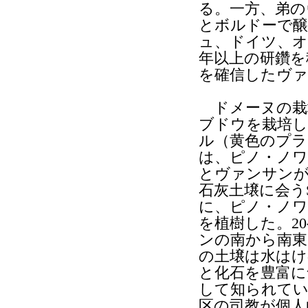
る。一方、弟の
とボルドーで醸
ュ、ドイツ、オ
年以上の研鑽を
を確信したヴァ
ドメーヌの栽培
ブドウを栽培し
ル（黄色のプラ
は、ピノ・ノワ
とヴァンサンが
石灰土壌に会うS
に、ピノ・ノワ
を植樹した。2
ンの南から南東
の土壌は水はけ
と化石を豊富に
して知られてい
区の司教が個人