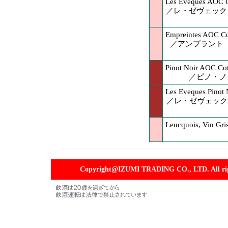
Les Eveques AOC Co
／レ・ゼヴェック（
Empreintes AOC Cot
／アンプラント（
Pinot Noir AOC Cot
／ピノ・ノ
Les Eveques Pinot 
／レ・ゼヴェック“
Leucquois, 
Copyright@IZUMI TRADING CO., LTD. All righ