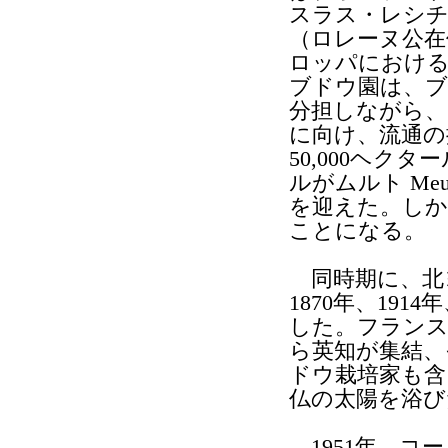
スラス・レシ
（ロレーヌ公在位
ロッパにおける
ブドウ園は、ブ
分担しながら、
に向け、流通の
50,000ヘク
ルがムルト Me
を迎えた。しか
ことになる。
同時期に、北
1870年、19
した。フランス
ら英知が集結、
ドウ栽培家も含
仏の太陽を浴び
1951年、コ