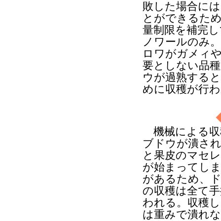
敗した場合には
とができるため
量制限を補完し
ノワールのみ。
ロワがガメィや
要としない品
ウが過熟すると
めに収穫が行わ
機械による収
ブドウが潰され
と果皮のマセレ
が始まってしま
があるため、
の収穫は全て手
われる。収穫し
は重みで潰れ