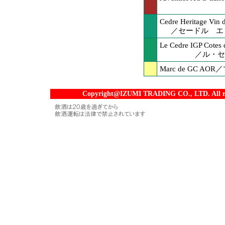
Cedre Heritage Vin
／セードル エ
Le Cedre IGP Cotes
／ル・セ
Marc de GC A
Copyright@IZUMI TRADING CO., LTD. All rig