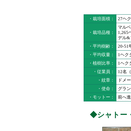
・栽培面積：
27ヘ
マルベ
・栽培品種：
1,2
デル&
・平均樹齢：
20-51
・平均収量：
1ヘク
・植樹比率：
1ヘクタ
・従業員：
12名
・紋章：
ドメー
・使命：
グラン
・モットー：
前へ進
◆シャトー