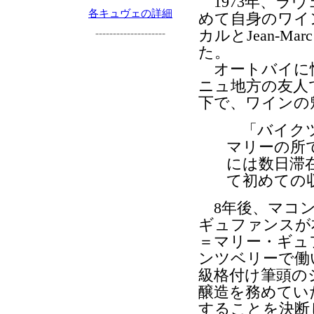
1973年、ラ
各キュヴェの詳細
めて自身のワイン
カルとJean-
--------------------
た。
オートバイに
ニュ地方の友人
下で、ワインの
「バイクツ
マリーの所
には数日滞
て初めての
8年後、マコンの
ギュファンスが
＝マリー・ギュ
ンツベリーで働
級格付け筆頭の
醸造を務めてい
することを決断