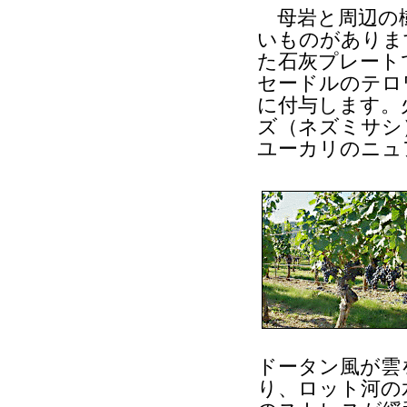
母岩と周辺の樹
いものがありま
た石灰プレート
セードルのテロ
に付与します。
ズ（ネズミサシ
ユーカリのニュ
ドータン風が雲
り、ロット河の