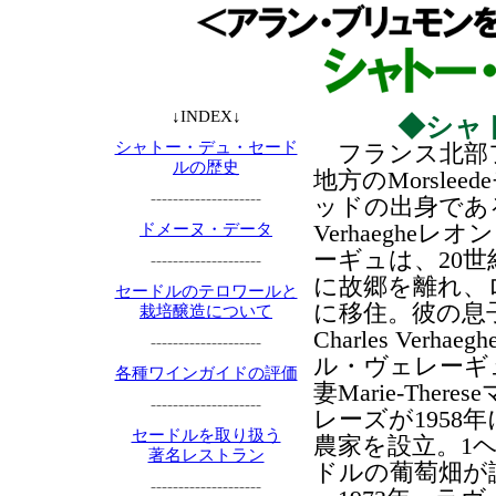
↓INDEX↓
◆シャ
シャトー・デュ・セード
フランス北部
ルの歴史
地方のMorslee
--------------------
ッドの出身である
Verhaegheレ
ドメーヌ・データ
ーギュは、20世
--------------------
に故郷を離れ、
セードルのテロワールと
に移住。彼の息
栽培醸造について
Charles Verha
--------------------
ル・ヴェレーギ
各種ワインガイドの評価
妻Marie-Ther
--------------------
レーズが1958
セードルを取り扱う
農家を設立。1
著名レストラン
ドルの葡萄畑が
--------------------