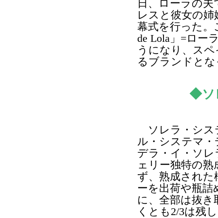
日、ローラの夫
レスと彼女の姉
幕式を行った。こ
de Lola」
うになり、スペ
るブランドとな
◆ソ
ソレラ・シス
ル・システマ・
デラ・イ・ソレ
ェリー独特の熟
ず、熟成された
ーを出荷や瓶詰
に、全部は抜き
くとも2/3は残