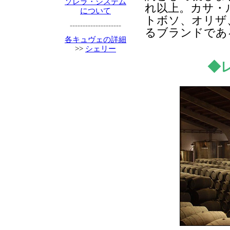
ソレラ・システム
れ以上。カサ・
について
トボソ、オリザ
--------------------
るブランドであ
各キュヴェの詳細
>>
シェリー
◆