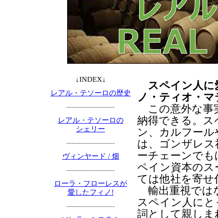
↓INDEX↓
スペイン人に
レアル・テソーロの歴史
ノ・ティオ・マ
--------------------
この意外な事実
納得できる。ス
レアル・テソーロの
シェリー
ン、カルフール
は、ゴンザレス
--------------------
ーチェーンでも
ヴィンヤード / 畑
ペイン資本のス
--------------------
ては他社を寄せ
ローラ・フローレスが
輸出重視ではな
愛したフィノ!
スペイン人にと
--------------------
詞として親しま