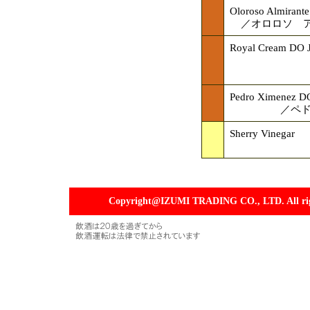
Oloroso Almirante
／オロロソ アル
Royal Cream DO J
Pedro Ximenez DO
／ペド
Sherry Vinegar
Copyright@IZUMI TRADING CO., LTD. All righ