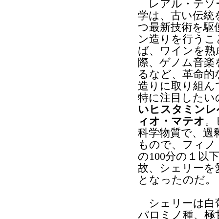
レアル・テソ
学は、古い伝統
つ最新技術を駆
ン造りを行うこ
ば、ワインを熟
際、ゲノム音楽
るなど、革命的
造りに取り組ん
特に注目したい
いヒスタミンレ
ィオ・マテオ
。
科学物質で、過
もので、フィノ
の100分の１
故、シェリーを
となったのだ。
シェリーは白葡
パロミノ種、極