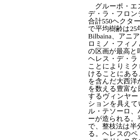
グルーポ・エス
デ・ラ・フロン
合計550ヘク
で平均樹齢は25年
Bilbaina、
ロミノ・フィノ
の区画が最高と
ヘレス・デ・ラ
ことによりミク
けることにある
を含んだ大西洋
を数える豊富な
するヴィンヤー
ションを具えて
ル・テソーロ、
ーが造られる。
で、整枝法は半
る。ヘレスのペ